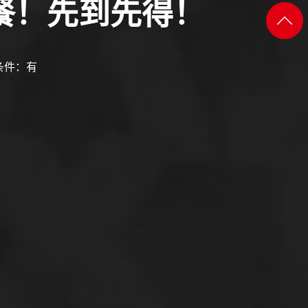
餐！先到先得！
添加
返回
微信
顶部
条件：有