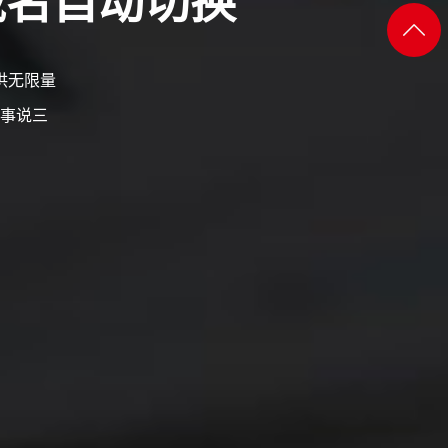
添加
返回
微信
供无限量
顶部
事说三