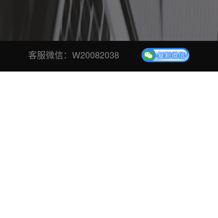
客服微信：
W20082038
技术学堂
帮助中心
优惠活动
08
《平台免责声明》
2026
校长邦点赞平台租赁（以下简称"本平台"）由校邦
网络技术开发运营，仅向平台承租方提供投票系统
和服务器域名租赁。本平台方(出租方)不参与活动
29
的任何事项，活动由承租方和主办方全盘负责包
选手照片如何批量压缩
含：活动的策划、活动联…
2025
选手照片如何批量压缩.