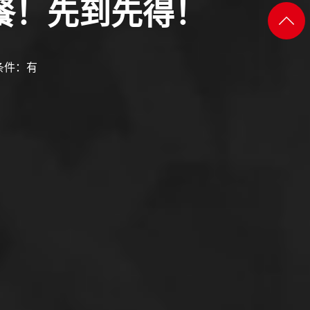
餐！先到先得！
添加
返回
微信
顶部
条件：有