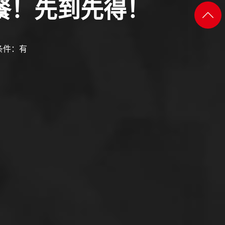
餐！先到先得！
添加
返回
微信
顶部
条件：有