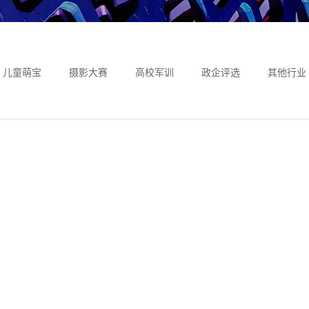
儿童萌宝
摄影大赛
高校军训
政企评选
其他行业