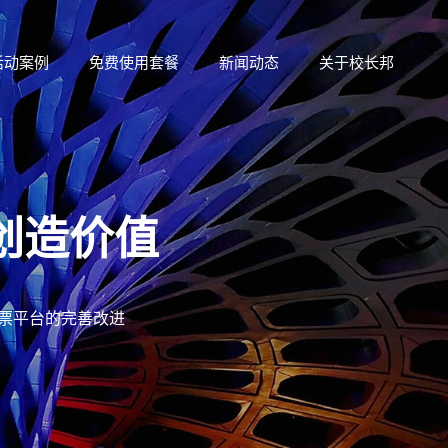
活动案例
免费使用套餐
新闻动态
关于校长邦
创造价值
投票平台的完善改进