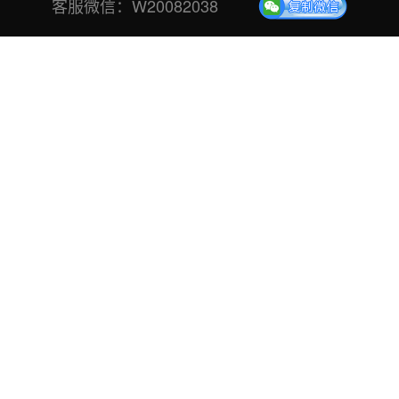
客服微信：
W20082038
专注于创意设计和传播应用,探索并实现商业价值最大化，
为所有谋
求长远发展的企业品牌贡献全力，赞赞注重专业探索，摒弃虚浮夸
张，不断修正服务方向，
完善创作品格以探求精品塑造与理念升
华。凭借对设计的热爱执着，营销趋势的敏锐洞察和深刻理解，
与
众多客户在蓬勃发展的市场环境中互促共生。
DESIGN IDEA
设计理念